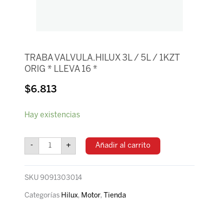
TRABA VALVULA.HILUX 3L / 5L / 1KZT
ORIG * LLEVA 16 *
$
6.813
TRABA
Hay existencias
VALVULA.HILUX
3L
/
-
+
Añadir al carrito
5L
/
1KZT
SKU
9091303014
ORIG
*
Categorías
Hilux
,
Motor
,
Tienda
LLEVA
16