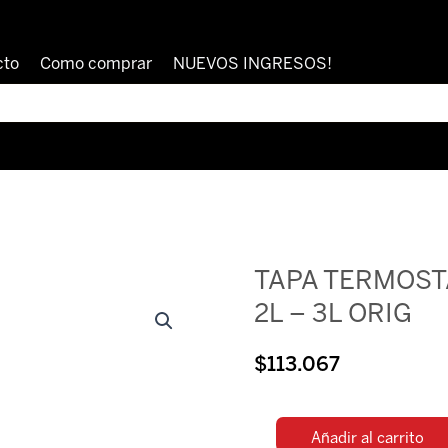
cto
Como comprar
NUEVOS INGRESOS!
TAPA TERMOST
2L – 3L ORIG
$
113.067
Añadir al carrito