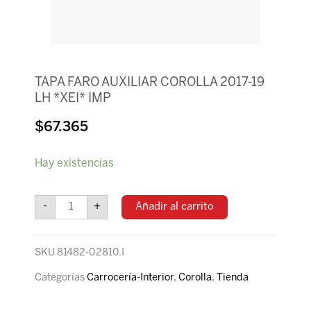
TAPA FARO AUXILIAR COROLLA 2017-19
LH *XEI* IMP
$
67.365
TAPA
Hay existencias
FARO
AUXILIAR
COROLLA
-
+
Añadir al carrito
2017-
19
LH
SKU
81482-02810.I
*XEI*
IMP
Categorías
Carrocería-Interior
,
Corolla
,
Tienda
cantidad