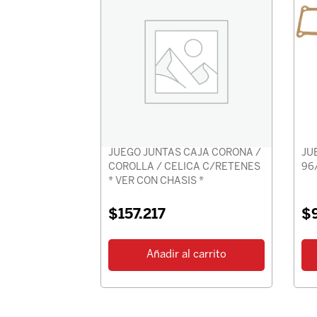
JUEGO JUNTAS CAJA CORONA /
JU
COROLLA / CELICA C/RETENES
96
* VER CON CHASIS *
$
157.217
$
Añadir al carrito