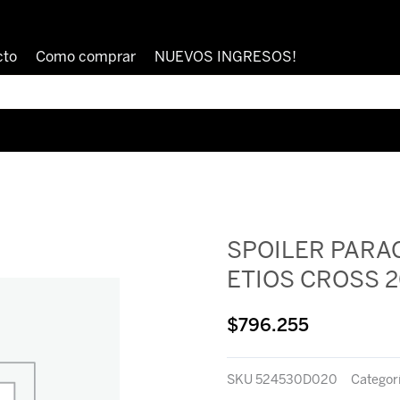
cto
Como comprar
NUEVOS INGRESOS!
SPOILER PARA
ETIOS CROSS 2
$
796.255
SKU
524530D020
Categor