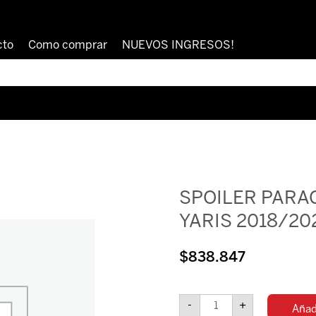
cto
Como comprar
NUEVOS INGRESOS!
SPOILER PARA
YARIS 2018/20
$
838.847
SPOILER
PARAGOLPE
-
+
Añadi
DELANTERO