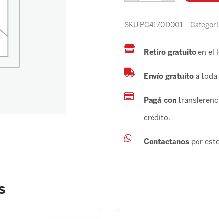
YARIS
2018/2021
SKU
PC4170D001
Categorí
cantidad
Retiro gratuito
en el 
Envío gratuito
a toda 
Pagá con
transferenci
crédito.
Contactanos
por este
s