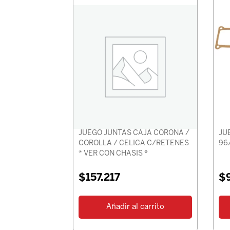
JUEGO JUNTAS CAJA CORONA /
JU
COROLLA / CELICA C/RETENES
96
* VER CON CHASIS *
$
157.217
$
Añadir al carrito