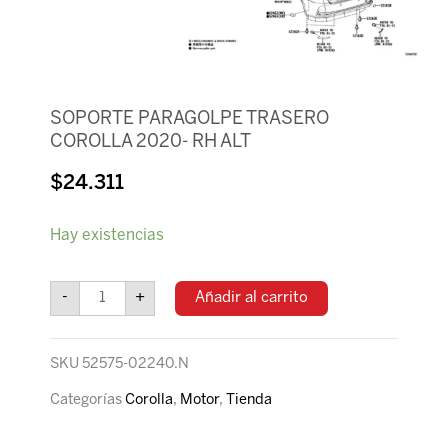
SOPORTE PARAGOLPE TRASERO
COROLLA 2020- RH ALT
$
24.311
SOPORTE
Hay existencias
PARAGOLPE
TRASERO
COROLLA
-
+
Añadir al carrito
2020-
RH
ALT
SKU
52575-02240.N
cantidad
Categorías
Corolla
,
Motor
,
Tienda