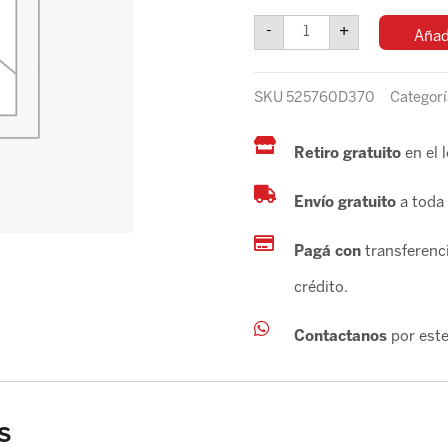
YARIS
-
+
Añadi
2018-
LH
4
SKU
525760D370
Categorí
PUERTAS
cantidad
Retiro gratuito
en el 
Envío gratuito
a toda 
Pagá con
transferenci
crédito.
Contactanos
por este
s