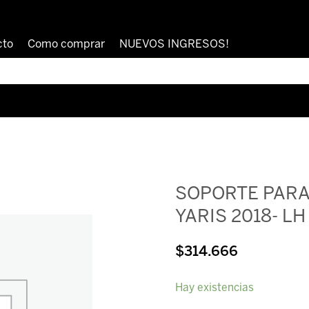
cto
Como comprar
NUEVOS INGRESOS!
SOPORTE PAR
YARIS 2018- L
$
314.666
SOPORTE
Hay existencias
PARAGOLPE
TRASERO