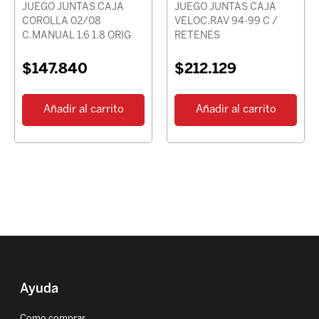
JUEGO JUNTAS CAJA
JUEGO JUNTAS CAJA
COROLLA 02/08
VELOC.RAV 94-99 C /
C.MANUAL 1.6 1.8 ORIG
RETENES
$
147.840
$
212.129
Añadir al carrito
Añadir al carrito
Ayuda
Como comprar