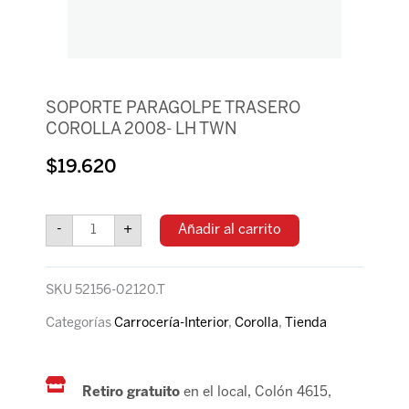
SOPORTE PARAGOLPE TRASERO
COROLLA 2008- LH TWN
$
19.620
SOPORTE
PARAGOLPE
-
+
Añadir al carrito
TRASERO
COROLLA
2008-
SKU
52156-02120.T
LH
TWN
Categorías
Carrocería-Interior
,
Corolla
,
Tienda
cantidad
Retiro gratuito
en el local, Colón 4615,