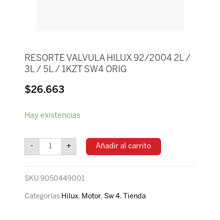
RESORTE VALVULA HILUX 92/2004 2L /
3L / 5L / 1KZT SW4 ORIG
$
26.663
RESORTE
Hay existencias
VALVULA
HILUX
92/2004
-
+
Añadir al carrito
2L
/
3L
SKU
9050449001
/
5L
Categorías
Hilux
,
Motor
,
Sw 4
,
Tienda
/
1KZT