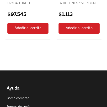
02/04 TURBO
C/RETENES * VER CON
CHASIS *
$
97.545
$
1.113
Añadir al carrito
Añadir al carrito
Ayuda
Como comprar
Formas de envío