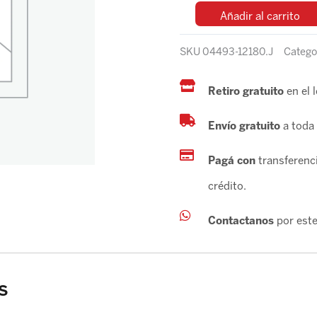
Añadir al carrito
SKU
04493-12180.J
Catego
Retiro gratuito
en el 
Envío gratuito
a toda 
Pagá con
transferenci
crédito.
Contactanos
por este
s