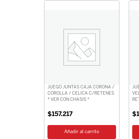
JUEGO JUNTAS CAJA CORONA /
JU
COROLLA / CELICA C/RETENES
VE
* VER CON CHASIS *
RE
$
157.217
$
Añadir al carrito