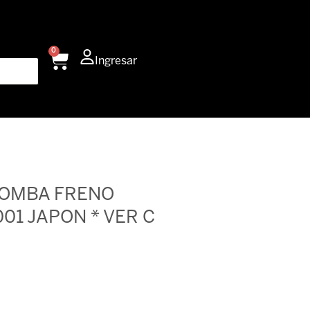
0
Carrito
Ingresar
BOMBA FRENO
01 JAPON * VER C