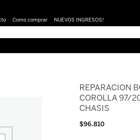
cto
Como comprar
NUEVOS INGRESOS!
REPARACION 
COROLLA 97/20
CHASIS
$
96.810