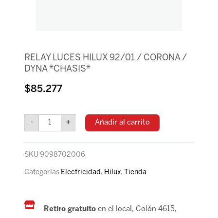
RELAY LUCES HILUX 92/01 / CORONA /
DYNA *CHASIS*
$
85.277
RELAY
LUCES
-
+
Añadir al carrito
HILUX
92/01
/
SKU
9098702006
CORONA
/
Categorías
Electricidad
,
Hilux
,
Tienda
DYNA
*CHASIS*
cantidad
Retiro gratuito
en el local, Colón 4615,