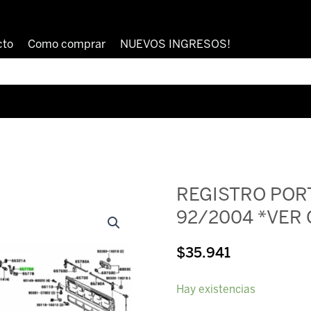
cto
Como comprar
NUEVOS INGRESOS!
REGISTRO POR
92/2004 *VER 
$
35.941
REGISTRO
Hay existencias
PORTON
TRASERO