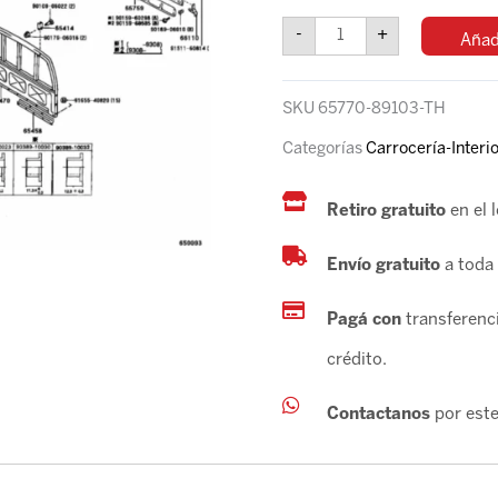
HILUX
-
+
Añadi
92/2004
*VER
CHASIS*
SKU
65770-89103-TH
LL
cantidad
Categorías
Carrocería-Interio
Retiro gratuito
en el 
Envío gratuito
a toda 
Pagá con
transferenci
crédito.
Contactanos
por este