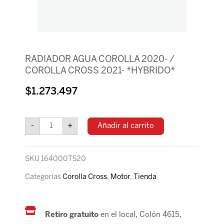
RADIADOR AGUA COROLLA 2020- /
COROLLA CROSS 2021- *HYBRIDO*
$
1.273.497
RADIADOR
AGUA
-
+
Añadir al carrito
COROLLA
2020-
/
SKU
164000T520
COROLLA
CROSS
Categorías
Corolla Cross
,
Motor
,
Tienda
2021-
*HYBRIDO*
cantidad
Retiro gratuito
en el local, Colón 4615,