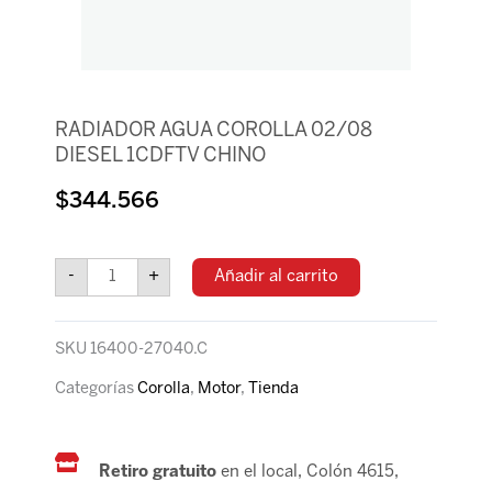
RADIADOR AGUA COROLLA 02/08
DIESEL 1CDFTV CHINO
$
344.566
RADIADOR
AGUA
-
+
Añadir al carrito
COROLLA
02/08
DIESEL
SKU
16400-27040.C
1CDFTV
CHINO
Categorías
Corolla
,
Motor
,
Tienda
cantidad
Retiro gratuito
en el local, Colón 4615,