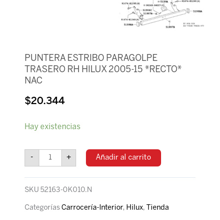
PUNTERA ESTRIBO PARAGOLPE
TRASERO RH HILUX 2005-15 *RECTO*
NAC
$
20.344
PUNTERA
Hay existencias
ESTRIBO
PARAGOLPE
TRASERO
-
+
Añadir al carrito
RH
HILUX
2005-
SKU
52163-0K010.N
15
*RECTO*
Categorías
Carrocería-Interior
,
Hilux
,
Tienda
NAC