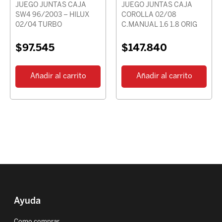
JUEGO JUNTAS CAJA
JUEGO JUNTAS CAJA
SW4 96/2003 – HILUX
COROLLA 02/08
02/04 TURBO
C.MANUAL 1.6 1.8 ORIG
$
97.545
$
147.840
Añadir al carrito
Añadir al carrito
Ayuda
Como comprar