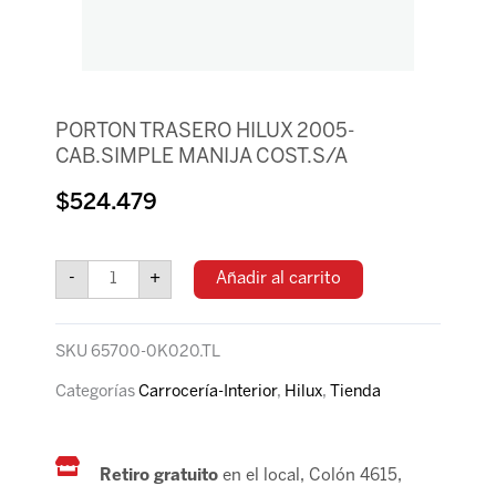
PORTON TRASERO HILUX 2005-
CAB.SIMPLE MANIJA COST.S/A
$
524.479
PORTON
TRASERO
-
+
Añadir al carrito
HILUX
2005-
CAB.SIMPLE
SKU
65700-0K020.TL
MANIJA
COST.S/A
Categorías
Carrocería-Interior
,
Hilux
,
Tienda
cantidad
Retiro gratuito
en el local, Colón 4615,