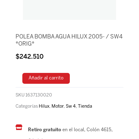
POLEA BOMBA AGUA HILUX 2005- / SW4
*ORIG*
$
242.510
Añadir al carrito
SKU
1637130020
Categorías
Hilux
,
Motor
,
Sw 4
,
Tienda
Retiro gratuito
en el local, Colón 4615,