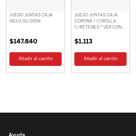
JUEGO JUNTAS CAJA
JUEGO JUNTAS CAJA
HILUX 92/2004
CORONA / COROLLA
C/RETENES * VER CON
CHASIS *
$
147.840
$
1.113
Añadir al carrito
Añadir al carrito
Ayuda