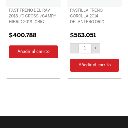
PAST FRENO DEL RAV
PASTILLA FRENO
2018-/C CROSS-/CAMRY
COROLLA 2014-
HIBRID 2018- ORIG
DELANTERO ORIG
$
400.788
$
563.051
-
+
Añadir al carrito
Añadir al carrito