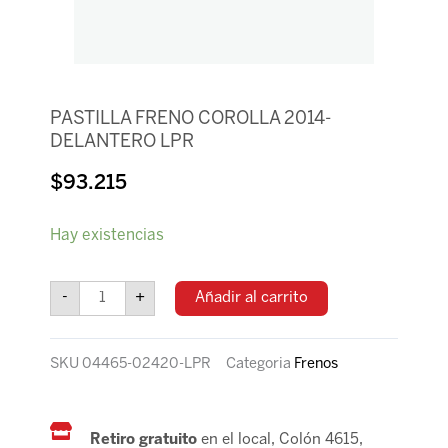
PASTILLA FRENO COROLLA 2014-
DELANTERO LPR
$
93.215
PASTILLA
Hay existencias
FRENO
COROLLA
2014-
-
+
Añadir al carrito
DELANTERO
LPR
cantidad
SKU
04465-02420-LPR
Categoria
Frenos
Retiro gratuito
en el local, Colón 4615,