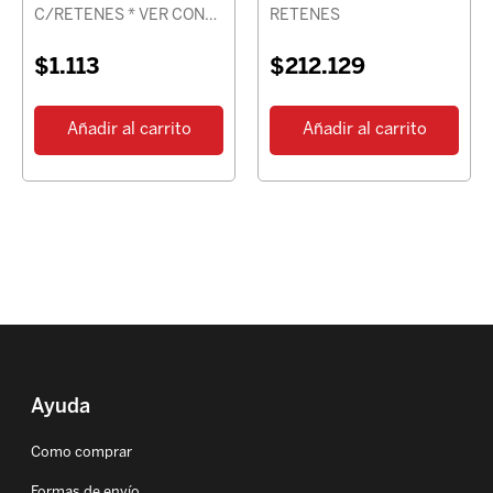
C/RETENES * VER CON
RETENES
CHASIS *
$
1.113
$
212.129
Añadir al carrito
Añadir al carrito
Ayuda
Como comprar
Formas de envío