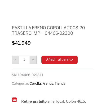
PASTILLA FRENO COROLLA 2008-20
TRASERO IMP = 04466-02300
$
41.949
PASTILLA
FRENO
-
+
Añadir al carrito
COROLLA
2008-
20
SKU
04466-02181.I
TRASERO
IMP
Categorías
Corolla
,
Frenos
,
Tienda
=
04466-
02300
Retiro gratuito
en el local, Colón 4615,
cantidad