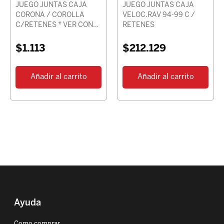
JUEGO JUNTAS CAJA
JUEGO JUNTAS CAJA
CORONA / COROLLA
VELOC.RAV 94-99 C /
C/RETENES * VER CON
RETENES
CHASIS *
$
1.113
$
212.129
Añadir al carrito
Añadir al carrito
Ayuda
Como comprar