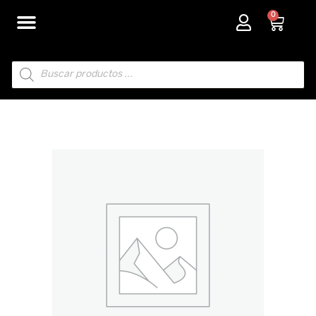
Ir
0
Carri
al
contenido
Búsqueda
de
productos