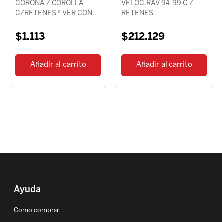
CORONA / COROLLA
VELOC.RAV 94-99 C /
C/RETENES * VER CON
RETENES
CHASIS *
$
1.113
$
212.129
Añadir al carrito
Añadir al carrito
Ayuda
Como comprar