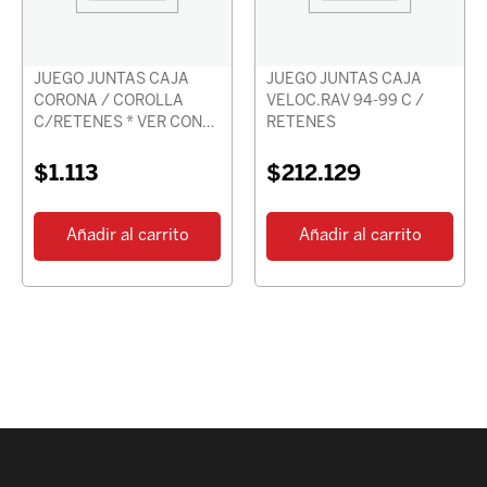
JUEGO JUNTAS CAJA
JUEGO JUNTAS CAJA
CORONA / COROLLA
VELOC.RAV 94-99 C /
C/RETENES * VER CON
RETENES
CHASIS *
$
1.113
$
212.129
Añadir al carrito
Añadir al carrito