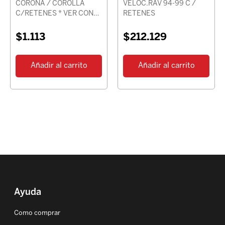
CORONA / COROLLA
VELOC.RAV 94-99 C /
C/RETENES * VER CON
RETENES
CHASIS *
$
1.113
$
212.129
Añadir al carrito
Añadir al carrito
Ayuda
Como comprar