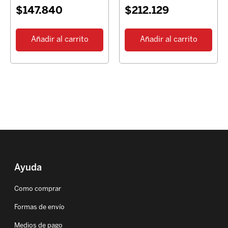
$
147.840
$
212.129
Añadir al carrito
Añadir al carrito
Ayuda
Como comprar
Formas de envío
Medios de pago