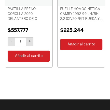
PASTILLA FRENO
FUELLE HOMOCINETICA
COROLLA 2020-
CAMRY 1992-99 LH/RH
DELANTERO ORIG
2.2 SXV20 *KIT RUEDA Y
DIF*
$
557.777
$
225.244
-
+
Añadir al carrito
Añadir al carrito