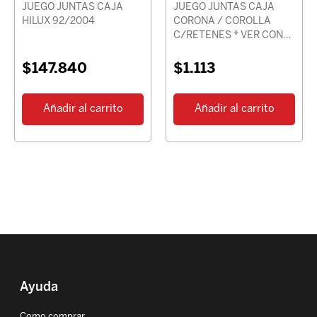
JUEGO JUNTAS CAJA
JUEGO JUNTAS CAJA
HILUX 92/2004
CORONA / COROLLA
C/RETENES * VER CON
CHASIS *
$
147.840
$
1.113
Añadir al carrito
Añadir al carrito
Ayuda
Como comprar