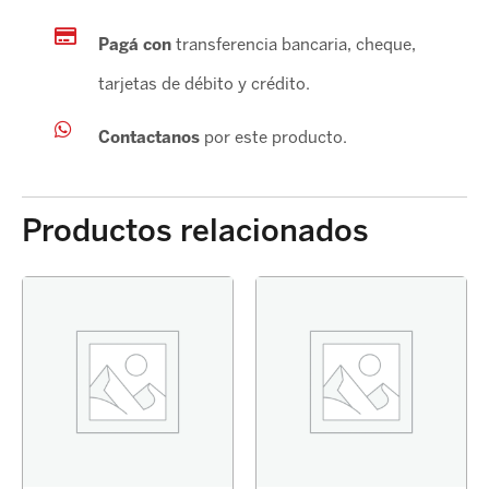
Pagá con
transferencia bancaria, cheque,
tarjetas de débito y crédito.
Contactanos
por este producto.
Productos relacionados
PASTILLA
PASTILLA
FRENO
FRENO
COROLLA
COROLLA
2020-
2014-
DELANTERO
DELANTERO
ORIG
ORIG
cantidad
cantidad