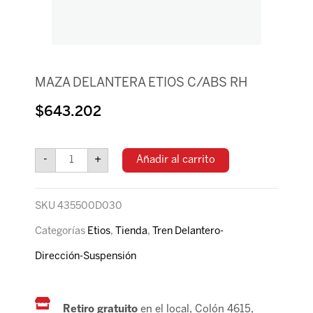
MAZA DELANTERA ETIOS C/ABS RH
$
643.202
MAZA
DELANTERA
-
+
Añadir al carrito
ETIOS
C/ABS
RH
SKU
435500D030
cantidad
Categorías
Etios
,
Tienda
,
Tren Delantero-
Dirección-Suspensión
Retiro gratuito
en el local, Colón 4615,