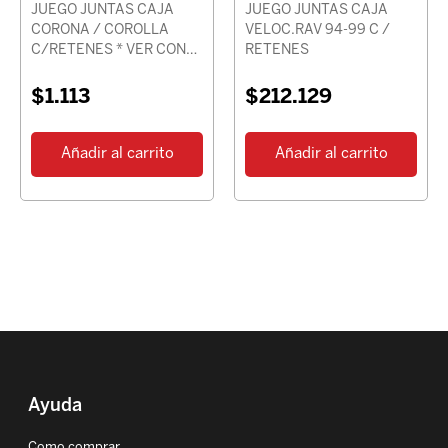
JUEGO JUNTAS CAJA
JUEGO JUNTAS CAJA
CORONA / COROLLA
VELOC.RAV 94-99 C /
C/RETENES * VER CON
RETENES
CHASIS *
$
1.113
$
212.129
Añadir al carrito
Añadir al carrito
Ayuda
Como comprar