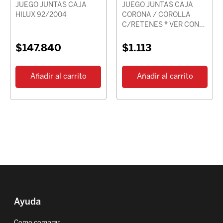
JUEGO JUNTAS CAJA
JUEGO JUNTAS CAJA
HILUX 92/2004
CORONA / COROLLA
C/RETENES * VER CON
CHASIS *
$
147.840
$
1.113
Añadir al carrito
Añadir al carrito
Ayuda
Como comprar