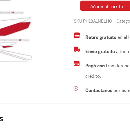
Añadir al carrito
SKU
PH18A1NELH0
Catego
Retiro gratuito
en el 
Envío gratuito
a toda 
Pagá con
transferenci
crédito.
Contactanos
por este
s