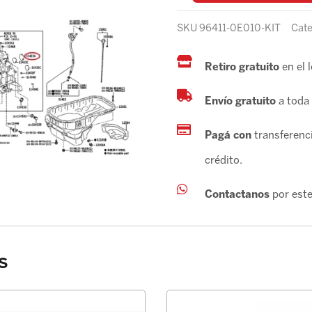
SKU
96411-0E010-KIT
Cate
Retiro gratuito
en el 
Envío gratuito
a toda 
Pagá con
transferenci
crédito.
Contactanos
por este
s