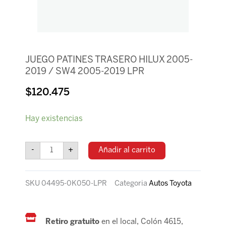
JUEGO PATINES TRASERO HILUX 2005-
2019 / SW4 2005-2019 LPR
$
120.475
JUEGO
Hay existencias
PATINES
TRASERO
HILUX
-
+
Añadir al carrito
2005-
2019
/
SKU
04495-0K050-LPR
Categoria
Autos Toyota
SW4
2005-
2019
LPR
Retiro gratuito
en el local, Colón 4615,