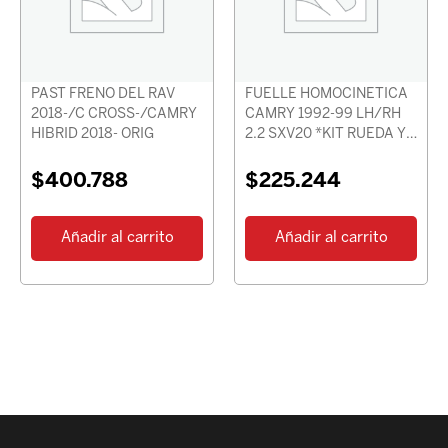
PAST FRENO DEL RAV
FUELLE HOMOCINETICA
2018-/C CROSS-/CAMRY
CAMRY 1992-99 LH/RH
HIBRID 2018- ORIG
2.2 SXV20 *KIT RUEDA Y
DIF*
$
400.788
$
225.244
Añadir al carrito
Añadir al carrito