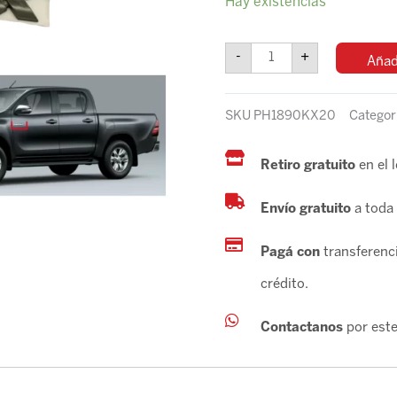
Hay existencias
HILUX
2016-
HILUX*
-
+
Añadi
PUERTA
/
PORTON
SKU
PH1890KX20
Categor
TRASERO
*GRIS
GRAFITO*
Retiro gratuito
en el 
cantidad
Envío gratuito
a toda 
Pagá con
transferenci
crédito.
Contactanos
por este