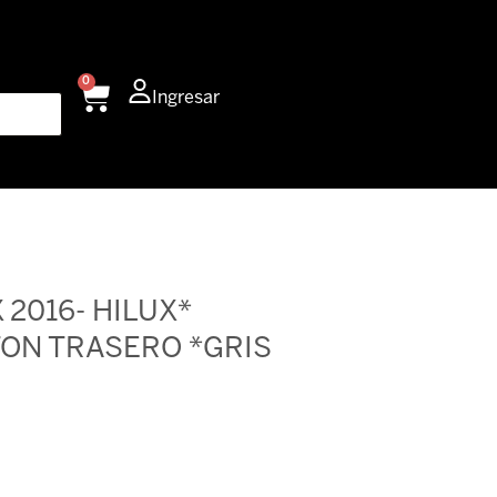
0
Carrito
Ingresar
 2016- HILUX*
TON TRASERO *GRIS