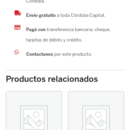
Córdoba.
DAUER
cantidad
Envío gratuito
a toda Córdoba Capital.
Pagá con
transferencia bancaria, cheque,
tarjetas de débito y crédito.
Contactanos
por este producto.
Productos relacionados
PASTILLA
FRENO
COROLLA
2014-
DELANTERO
ORIG