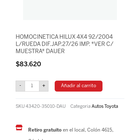
HOMOCINETICA HILUX 4X4 92/2004
L/RUEDA DIF.JAP.27/26 IMP. *VER C/
MUESTRA* DAUER
$
83.620
HOMOCINETICA
HILUX
-
+
Añadir al carrito
4X4
92/2004
L/RUEDA
SKU
43420-35010-DAU
Categoria
Autos Toyota
DIF.JAP.27/26
IMP.
*VER
C/
Retiro gratuito
en el local, Colón 4615,
MUESTRA*