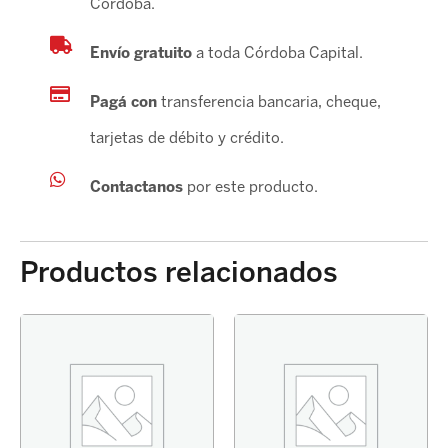
Córdoba.
L/RUEDA
30
est
Envío gratuito
a toda Córdoba Capital.
ext
X
Pagá con
transferencia bancaria, cheque,
29
tarjetas de débito y crédito.
INTERIOR
102mm
cantidad
Contactanos
por este producto.
Productos relacionados
PASTILLA
FRENO
COROLLA
2020-
DELANTERO
ORIG