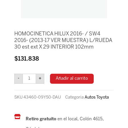
HOMOCINETICA HILUX 2016- / SW4
2016- (2013-17 VER MUESTRA) L/RUEDA
30 est ext X 29 INTERIOR 102mm
$
131.838
HOMOCINETICA
HILUX
-
+
Añadir al carrito
2016-
/
SW4
SKU
43460-09Y50-DAU
Categoria
Autos Toyota
2016-
(2013-
17
VER
Retiro gratuito
en el local, Colón 4615,
MUESTRA)