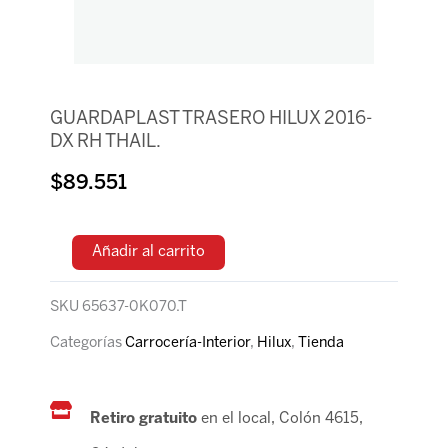
GUARDAPLAST TRASERO HILUX 2016-
DX RH THAIL.
$
89.551
Añadir al carrito
SKU
65637-0K070.T
Categorías
Carrocería-Interior
,
Hilux
,
Tienda
Retiro gratuito
en el local, Colón 4615,