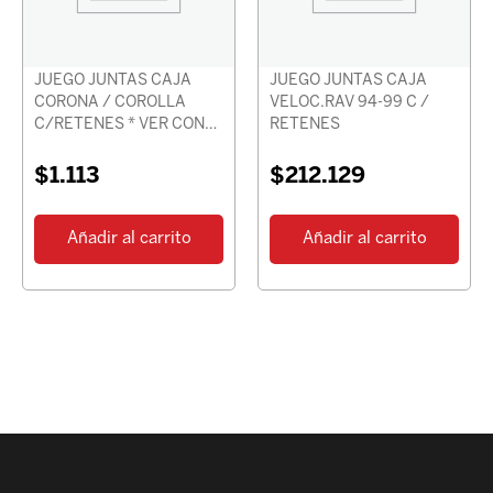
JUEGO JUNTAS CAJA
JUEGO JUNTAS CAJA
CORONA / COROLLA
VELOC.RAV 94-99 C /
C/RETENES * VER CON
RETENES
CHASIS *
$
1.113
$
212.129
Añadir al carrito
Añadir al carrito