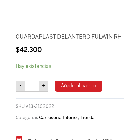
GUARDAPLAST DELANTERO FULWIN RH
$
42.300
GUARDAPLAST
Hay existencias
DELANTERO
FULWIN
RH
-
+
Añadir al carrito
cantidad
SKU
A13-3102022
Categorías
Carrocería-Interior
,
Tienda