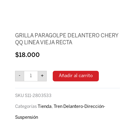
GRILLA PARAGOLPE DELANTERO CHERY
QQ LINEA VIEJA RECTA
$
18.000
GRILLA
PARAGOLPE
-
+
Añadir al carrito
DELANTERO
CHERY
QQ
SKU
S11-2803533
LINEA
VIEJA
Categorías
Tienda
,
Tren Delantero-Dirección-
RECTA
Suspensión
cantidad