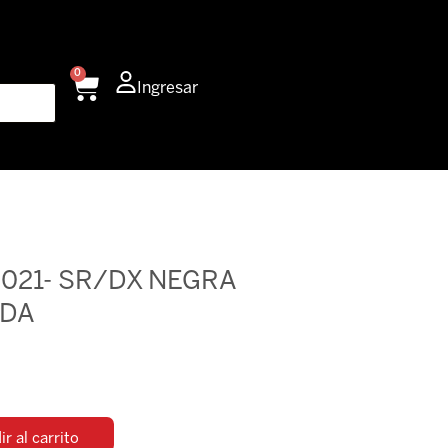
0
Carrito
Ingresar
2021- SR/DX NEGRA
ADA
r al carrito