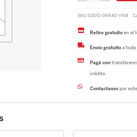
SR/DX
NEGRA
SKU
53100-0KK40-YKM
C
MATE
IMPORTADA
cantidad
Retiro gratuito
en el 
Envío gratuito
a toda 
Pagá con
transferenci
crédito.
Contactanos
por este
s