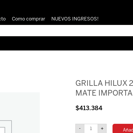
cto
Como comprar
NUEVOS INGRESOS!
GRILLA HILUX 
MATE IMPORT
$
413.384
GRILLA
HILUX
-
+
Añadi
2021-