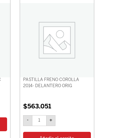
FRENO
COROLLA
2014-
DELANTERO
ORIG
cantidad
C
PASTILLA FRENO COROLLA
-
2014- DELANTERO ORIG
$
563.051
-
+