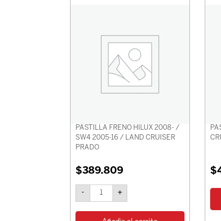
FRENO
HILUX
2008-
/
SW4
2005-
16
/
LAND
CRUISER
PRADO
cantidad
PASTILLA FRENO HILUX 2008- /
PAS
SW4 2005-16 / LAND CRUISER
CR
PRADO
$
389.809
$
-
+