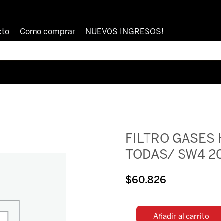
cto
Como comprar
NUEVOS INGRESOS!
FILTRO GASES H
TODAS/ SW4 20
$
60.826
Añadir al carrito