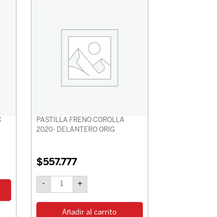
FRENO
COROLLA
2020-
DELANTERO
ORIG
cantidad
C
PASTILLA FRENO COROLLA
-
2020- DELANTERO ORIG
$
557.777
-
+
Añadir al carrito