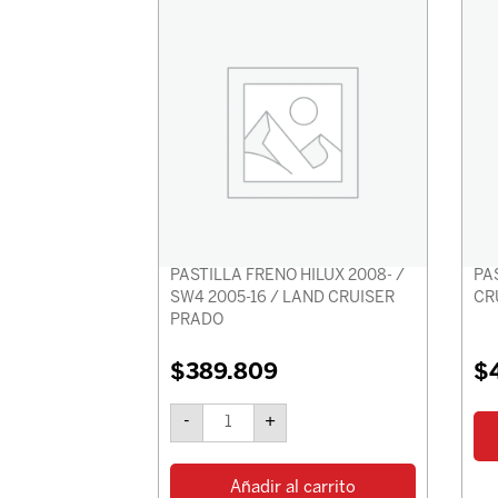
FRENO
HILUX
2008-
/
SW4
2005-
16
/
LAND
CRUISER
PRADO
cantidad
PASTILLA FRENO HILUX 2008- /
PAS
SW4 2005-16 / LAND CRUISER
CR
PRADO
$
389.809
$
-
+
Añadir al carrito