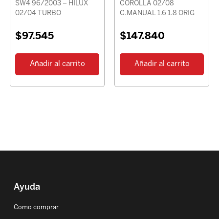
SW4 96/2003 – HILUX
COROLLA 02/08
02/04 TURBO
C.MANUAL 1.6 1.8 ORIG
$
97.545
$
147.840
Añadir al carrito
Añadir al carrito
Ayuda
Como comprar