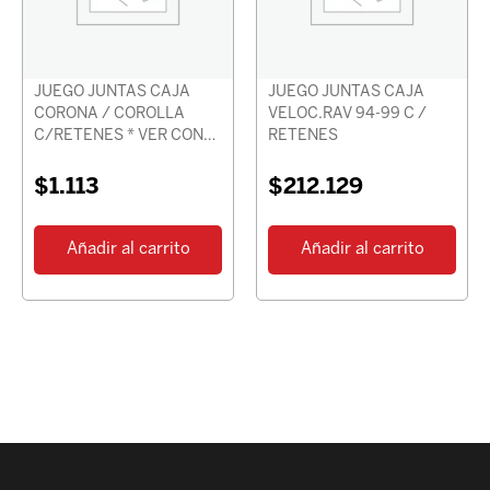
JUEGO JUNTAS CAJA
JUEGO JUNTAS CAJA
CORONA / COROLLA
VELOC.RAV 94-99 C /
C/RETENES * VER CON
RETENES
CHASIS *
$
1.113
$
212.129
Añadir al carrito
Añadir al carrito