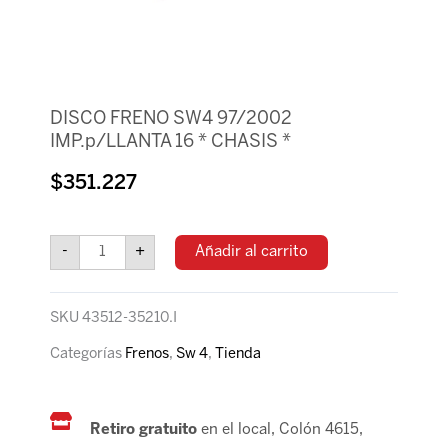
DISCO FRENO SW4 97/2002
IMP.p/LLANTA 16 * CHASIS *
$
351.227
DISCO
FRENO
-
+
Añadir al carrito
SW4
97/2002
IMP.p/LLANTA
SKU
43512-35210.I
16
*
Categorías
Frenos
,
Sw 4
,
Tienda
CHASIS
*
cantidad
Retiro gratuito
en el local, Colón 4615,